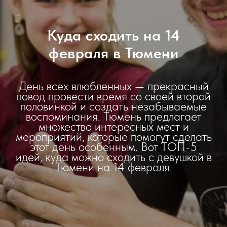
Куда сходить на 14
февраля в Тюмени
День всех влюбленных — прекрасный
повод провести время со своей второй
половинкой и создать незабываемые
воспоминания. Тюмень предлагает
множество интересных мест и
мероприятий, которые помогут сделать
этот день особенным. Вот ТОП-5
идей, куда можно сходить с девушкой в
Тюмени на 14 февраля.